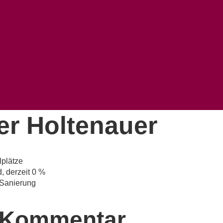
er Holtenauer
lplätze
 derzeit 0 %
Sanierung
n Kommentar