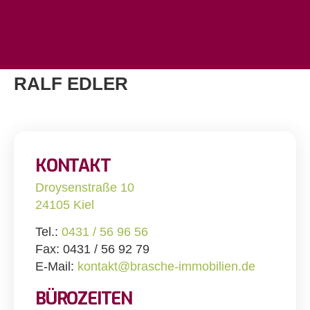
RALF EDLER
KONTAKT
Droysenstraße 10
24105 Kiel
Tel.:
0431 / 56 96 56
Fax: 0431 / 56 92 79
E-Mail:
kontakt@brasche-immobilien.de
BÜROZEITEN