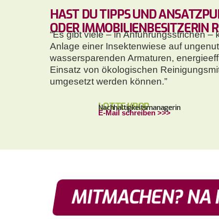
HAST DU TIPPS UND ANSATZPU
ODER IMMOBILIENBESITZERIN 
“Es gibt viele – in Anführungsstrichen
Anlage einer Insektenwiese auf ungenutz
wassersparenden Armaturen, energieeff
Einsatz von ökologischen Reinigungsmit
umgesetzt werden können.”
LOTTE KROP
Nachhaltigkeitsmanagerin
E-Mail schreiben >>>
MITMACHEN? NA 