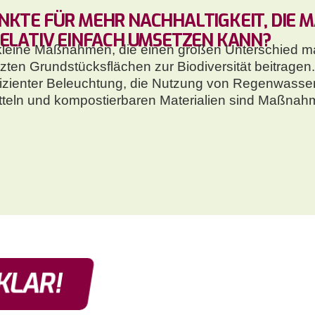
NKTE FÜR MEHR NACHHALTIGKEIT, DIE M
RELATIV EINFACH UMSETZEN KANN?
 – kleine Maßnahmen, die einen großen Unterschied 
ten Grundstücksflächen zur Biodiversität beitragen. 
izienter Beleuchtung, die Nutzung von Regenwasse
teln und kompostierbaren Materialien sind Maßnahme
KLAR!