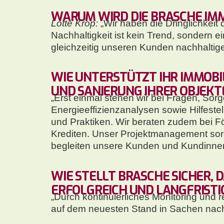
WARUM WIRD DIE BRASCHE IM
Lotte Krop:
„Wir haben die Dringlichkeit
Nachhaltigkeit ist kein Trend, sondern 
gleichzeitig unseren Kunden nachhaltig
WIE UNTERSTÜTZT IHR IMMOBI
UND SANIERUNG IHRER OBJEKT
„Erst einmal stehen wir bei Fragen, Sor
Energieeffizienzanalysen sowie Hilfest
und Praktiken. Wir beraten zudem bei F
Krediten. Unser Projektmanagement sor
begleiten unsere Kunden und Kundinnen 
WIE STELLT BRASCHE SICHER,
RFOLGREICH UND LANGFRISTIG
„Durch kontinuierliches Monitoring und r
auf dem neuesten Stand in Sachen nach