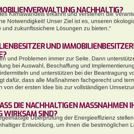
MOBILIENVERWALTUNG NACHHALTIG?
 des Klimawandels erkannt und verstehen die Verantw
eine Notwendigkeit! Unser Ziel ist es, unseren ökol
e und zukunftssichere Lösungen zu bieten.“
LIENBESITZER UND IMMOBILIENBESITZER
E?
gen und Problemen immer zur Seite. Dann unterstütze
ellung bei Auswahl, Beschaffung und Implementierun
ördermitteln und unterstützen bei der Beantragung
gt dafür, dass alle Maßnahmen fachgerecht und ter
von der ersten Idee bis zur vollständigen Umsetzu
 DASS DIE NACHHALTIGEN MASSNAHMEN I
 WIRKSAM SIND?
egelmäßige Überprüfung der Energieeffizienz stellen 
haltiger Entwicklung, um ihnen die bestmöglichen 