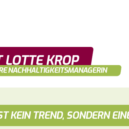
T LOTTE KROP
ERE NACHHALTIGKEITSMANAGERIN
ST KEIN TREND, SONDERN EI